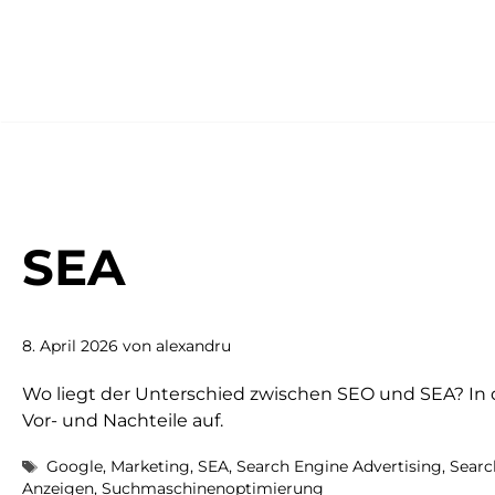
Zum
Inhalt
springen
SEA
8. April 2026
von
alexandru
Wo liegt der Unterschied zwischen SEO und SEA? In d
Vor- und Nachteile auf.
Schlagwörter
Google
,
Marketing
,
SEA
,
Search Engine Advertising
,
Searc
Anzeigen
,
Suchmaschinenoptimierung